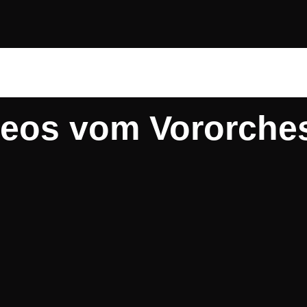
hester
deos vom Vororches