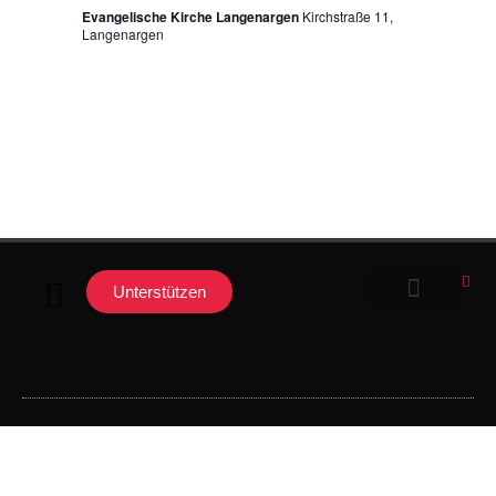
Evangelische Kirche Langenargen
Kirchstraße 11,
Langenargen
Unterstützen
Unsere Arbeit