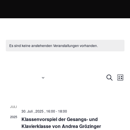
Es sind keine anstehenden Veranstaltungen vorhanden.
Klavierklasse
Anstehende
Veran
Ve
Suche
Liste
Datum
An
Such
wählen.
Vergangene Veranstaltungen
Na
und
JULI
Ansic
30
30. Juli , 2025 , 16:00
-
18:00
2025
Klassenvorspiel der Gesangs- und
Navig
Klavierklasse von Andrea Grözinger